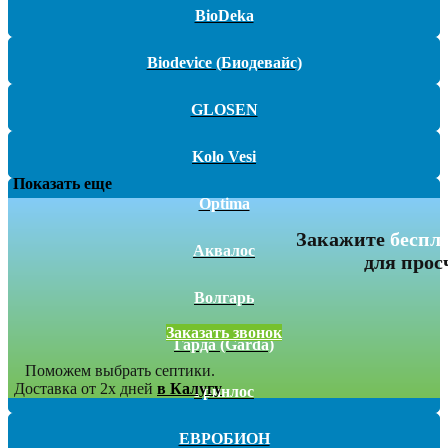
BioDeka
Biodevice (Биодевайс)
GLOSEN
Kolo Vesi
Показать еще
Optima
Закажите
беспл
Аквалос
для прос
Волгарь
Заказать звонок
Гарда (Garda)
Поможем выбрать септики.
Доставка от 2х дней
в Калугу
Гринлос
ЕВРОБИОН