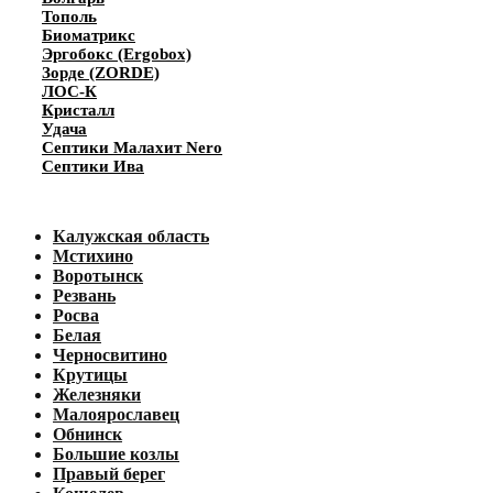
Тополь
Биоматрикс
Эргобокс (Ergobox)
Зорде (ZORDE)
ЛОС-К
Кристалл
Удача
Септики Малахит Nero
Септики Ива
Калужская область
Мстихино
Воротынск
Резвань
Росва
Белая
Черносвитино
Крутицы
Железняки
Малоярославец
Обнинск
Большие козлы
Правый берег