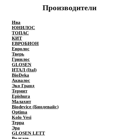
Производители
Ива
ЮНИЛОС
ТОПАС
КИТ
ЕВРОБИОН
Евролос
Тверь
Гринлос
GLOSEN
ИТАЛ (Ital)
BioDeka
Аквалос
Эко Гранд
Термит
Epishura
Малахит
Biodevice (Биодевайс)
Optima
Kolo Vesi
Терра
Эра
GLOSEN LETT
Волгарь