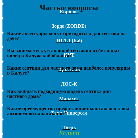
Частые вопросы
Евролос
Зорде (ZORDE)
Какие аксессуары могут пригодиться для септика на
даче?
ИТАЛ (Ital)
Вы занимаетесь установкой септиков из бетонных
КИТ
колец в Калужской области?
Какие септики для частного дома наиболее популярны
Кристалл
в Калуге?
ЛОС-К
Как выбрать подходящую модель септика для
частного дома?
Малахит
Какие преимущества предоставляет монтаж под ключ
Танк Универсал
автономной канализации?
Тверь
Услуги