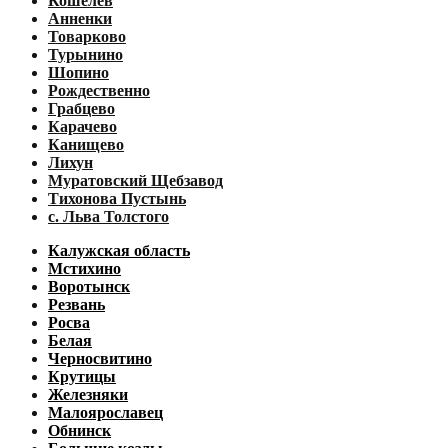
Кошелев
Анненки
Товарково
Турынино
Шопино
Рождественно
Грабцево
Карачево
Канищево
Лихун
Муратовский Щебзавод
Тихонова Пустынь
с. Льва Толстого
Калужская область
Мстихино
Воротынск
Резвань
Росва
Белая
Черносвитино
Крутицы
Железняки
Малоярославец
Обнинск