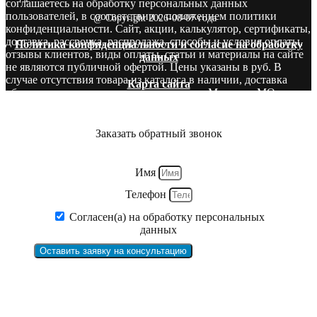
соглашаетесь на обработку персональных данных
пользователей, в соответствии с положением политики
@ Copyright 2026-08-07 года
конфиденциальности. Сайт, акции, калькулятор, сертификаты,
доставка, рассрочка, распродажа, способы и условия оплаты,
Политика конфиденциальности и согласие на обработку
отзывы клиентов, виды оплаты, статьи и материалы на сайте
данных
не являются публичной офертой. Цены указаны в руб. В
случае отсутствия товара из каталога в наличии, доставка
Карта сайта
оборудования производится со складов в Москве и МО.
Звоните! У нас вы сможете найти то, что нужно и бесплатно
получите консультацию опытных специалистов.
Заказать обратный звонок
Имя
Телефон
Согласен(а) на обработку персональных
данных
Оставить заявку на консультацию