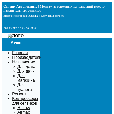
Перейти
Септик Автономные
| Монтаж автономных канализаций вместо
к
накопительных септиков
содержимому
Выезжаем в города:
Калуга
и Калужская область
Ежедневно с 8:00 до 20:00
Меню
Главная
Производители
Назначение
Для дома
Для дачи
Для
магазина
Для
туалета
Ремонт
Компрессоры
для септиков
Hiblow
Airmac