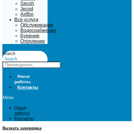
Secoh
Jecod
AirBio
Все услуги
Обслуживание
Водоснабжение
Бурение
Отопление
Search
Search
Наши
работы
Контакты
Menu
Наши
работы
Контакты
Вызвать замерщика