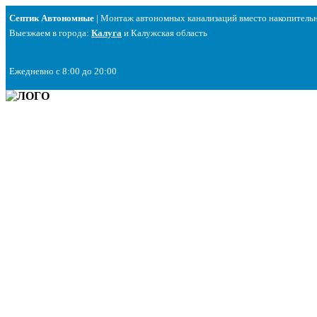
Перейти
Септик Автономные
| Монтаж автономных канализаций вместо накопитель
к
Выезжаем в города:
Калуга
и Калужская область
содержимому
Ежедневно с 8:00 до 20:00