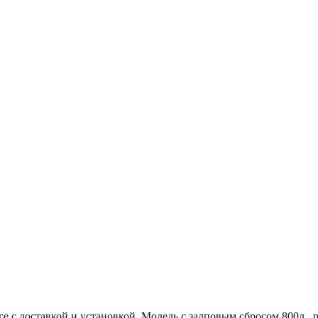
 с доставкой и установкой. Модель с залповым сбросом 800л., 