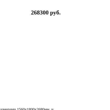
268300
руб.
размерами 1560х1800х2680мм. и