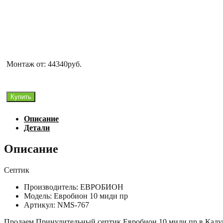
Монтаж от: 44340руб.
Количество
Купить
товара
Евробион
Описание
10
Детали
миди
пр
Описание
Септик
Производитель: ЕВРОБИОН
Модель: Евробион 10 миди пр
Артикул: NMS-767
Продаем Принудительный септик Евробион 10 миди пр в Калуге