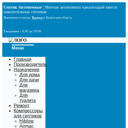
Перейти
Септик Автономные
| Монтаж автономных канализаций вместо
к
накопительных септиков
содержимому
Выезжаем в города:
Калуга
и Калужская область
Ежедневно с 8:00 до 20:00
Меню
Главная
Производители
Назначение
Для дома
Для дачи
Для
магазина
Для
туалета
Ремонт
Компрессоры
для септиков
Hiblow
Airmac