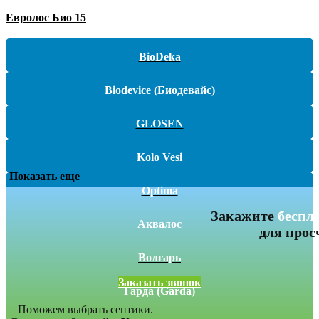
Евролос Био 15
BioDeka
Biodevice (Биодевайс)
GLOSEN
Kolo Vesi
Показать еще
Optima
Закажите
беспл
Аквалос
для прос
Волгарь
Заказать звонок
Гарда (Garda)
Поможем выбрать септики.