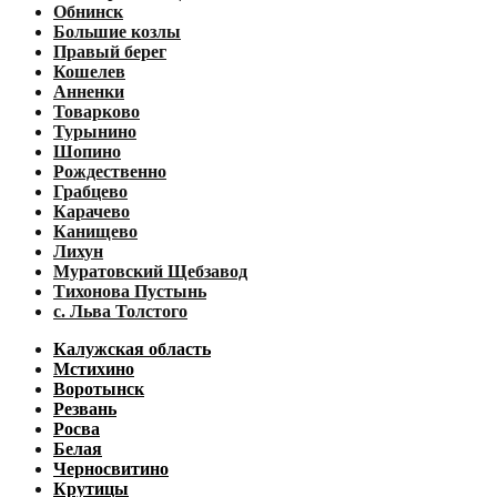
Обнинск
Большие козлы
Правый берег
Кошелев
Анненки
Товарково
Турынино
Шопино
Рождественно
Грабцево
Карачево
Канищево
Лихун
Муратовский Щебзавод
Тихонова Пустынь
с. Льва Толстого
Калужская область
Мстихино
Воротынск
Резвань
Росва
Белая
Черносвитино
Крутицы