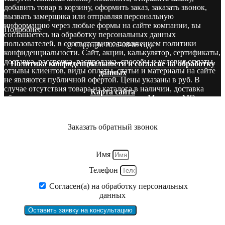
добавить товар в корзину, оформить заказ, заказать звонок,
вызвать замерщика или отправляя персональную
информацию через любые формы на сайте компании, вы
Подробнее
соглашаетесь на обработку персональных данных
пользователей, в соответствии с положением политики
@ Copyright 2026-08-08 года
конфиденциальности. Сайт, акции, калькулятор, сертификаты,
доставка, рассрочка, распродажа, способы и условия оплаты,
Политика конфиденциальности и согласие на обработку
отзывы клиентов, виды оплаты, статьи и материалы на сайте
данных
не являются публичной офертой. Цены указаны в руб. В
случае отсутствия товара из каталога в наличии, доставка
Карта сайта
оборудования производится со складов в Москве и МО.
Звоните! У нас вы сможете найти то, что нужно и бесплатно
получите консультацию опытных специалистов.
Заказать обратный звонок
Имя
Телефон
Согласен(а) на обработку персональных
данных
Оставить заявку на консультацию