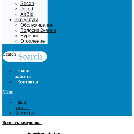
Secoh
Jecod
AirBio
Все услуги
Обслуживание
Водоснабжение
Бурение
Отопление
Search
Search
Наши
работы
Контакты
Menu
Наши
работы
Контакты
Вызвать замерщика
info@ruseptiki.ru