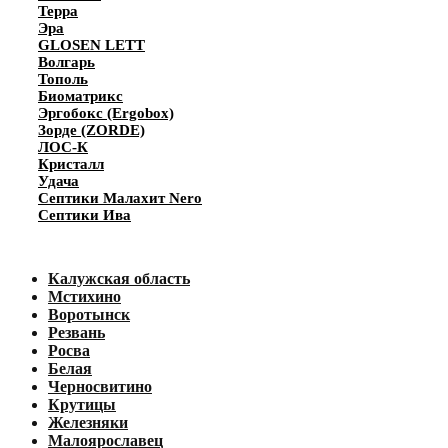
Терра
Эра
GLOSEN LETT
Волгарь
Тополь
Биоматрикс
Эргобокс (Ergobox)
Зорде (ZORDE)
ЛОС-К
Кристалл
Удача
Септики Малахит Nero
Септики Ива
Калужская область
Мстихино
Воротынск
Резвань
Росва
Белая
Черносвитино
Крутицы
Железняки
Малоярославец