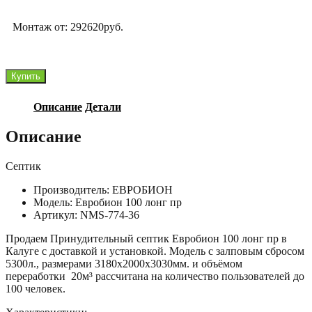
Монтаж от: 292620руб.
Количество
Купить
товара
Евробион
Описание
Детали
100
лонг
Описание
пр
Биоматрикс
Септик
Производитель: ЕВРОБИОН
Модель: Евробион 100 лонг пр
Артикул: NMS-774-36
Продаем Принудительный септик Евробион 100 лонг пр в
Калуге с доставкой и установкой. Модель с залповым сбросом
5300л., размерами 3180х2000х3030мм. и объёмом
переработки 20м³ рассчитана на количество пользователей до
100 человек.