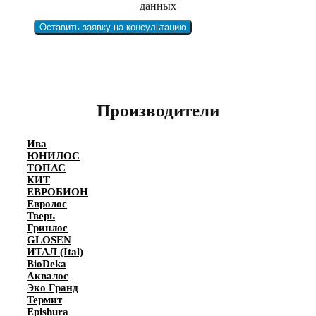
данных
Оставить заявку на консультацию
Производители
Ива
ЮНИЛОС
ТОПАС
КИТ
ЕВРОБИОН
Евролос
Тверь
Гринлос
GLOSEN
ИТАЛ (Ital)
BioDeka
Аквалос
Эко Гранд
Термит
Epishura