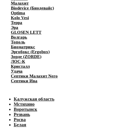
Малахит
Biodevice (Биодевайс)
Optima
Kolo Vesi
Терра
Эра
GLOSEN LETT
Волгарь
Тополь
Биоматрикс
Эргобокс (Ergobox)
Зорде (ZORDE)
ЛОС-К
Кристалл
Удача
Септики Малахит Nero
Септики Ива
Калужская область
Мстихино
Воротынск
Резвань
Росва
Белая