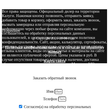
Все права защищены. Официальный дилер на территории
Калуги. Нажимая кнопку позвонить, отправить заявку,
добавить товар в корзину, оформить заказ, заказать звонок,
вызвать замерщика или отправляя персональную
информацию через любые формы на сайте компании, вы
Подробнее
соглашаетесь на обработку персональных данных
пользователей, в соответствии с положением политики
@ Copyright 2026-08-06 года
конфиденциальности. Сайт, акции, калькулятор, сертификаты,
доставка, рассрочка, распродажа, способы и условия оплаты,
Политика конфиденциальности и согласие на обработку
отзывы клиентов, виды оплаты, статьи и материалы на сайте
данных
не являются публичной офертой. Цены указаны в руб. В
случае отсутствия товара из каталога в наличии, доставка
Карта сайта
оборудования производится со складов в Москве и МО.
Звоните! У нас вы сможете найти то, что нужно и бесплатно
получите консультацию опытных специалистов.
Заказать обратный звонок
Имя
Телефон
Согласен(а) на обработку персональных