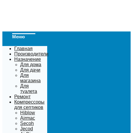
Меню
Главная
Производители
Назначение
Для дома
Для дачи
Для
магазина
Для
туалета
Ремонт
Компрессоры
для септиков
Hiblow
Airmac
Secoh
Jecod