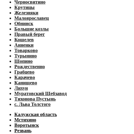
Черносвитино
Крутицы
Железняки
Малоярославец
Обнинск
Большие козлы
Правый берег
Кошелев
Анненки
Товарково
Турынино
Шопино
Рождественно
Грабцево
Карачево
Канищево
Лихун
Муратовский Щебзавод
Тихонова Пустынь
с. Льва Толстого
Калужская область
Мстихино
Воротынск
Резвань