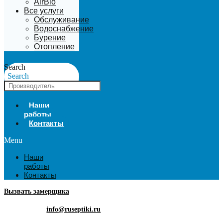
AirBio
Все услуги
Обслуживание
Водоснабжение
Бурение
Отопление
Search
Search
Наши
работы
Контакты
Menu
Наши
работы
Контакты
Вызвать замерщика
info@ruseptiki.ru