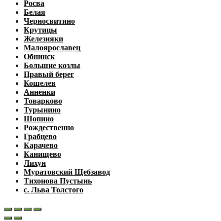
Росва
Белая
Черносвитино
Крутицы
Железняки
Малоярославец
Обнинск
Большие козлы
Правый берег
Кошелев
Анненки
Товарково
Турынино
Шопино
Рождественно
Грабцево
Карачево
Канищево
Лихун
Муратовский Щебзавод
Тихонова Пустынь
с. Льва Толстого