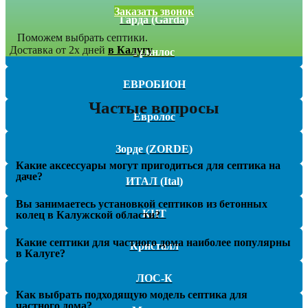
Заказать звонок
Гарда (Garda)
Поможем выбрать септики.
Доставка от 2х дней
в Калугу
Гринлос
ЕВРОБИОН
Частые вопросы
Евролос
Зорде (ZORDE)
Какие аксессуары могут пригодиться для септика на
даче?
ИТАЛ (Ital)
Вы занимаетесь установкой септиков из бетонных
КИТ
колец в Калужской области?
Какие септики для частного дома наиболее популярны
Кристалл
в Калуге?
ЛОС-К
Как выбрать подходящую модель септика для
частного дома?