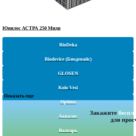
Юнилос АСТРА 250 Миди
BioDeka
Biodevice (Биодевайс)
GLOSEN
Kolo Vesi
Показать еще
Optima
Закажите
беспл
Аквалос
для прос
Волгарь