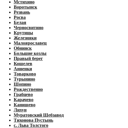
Мстихино
Воротынск
Резвань
Росва
Белая
Черносвитино
Крутицы
Железняки
Малоярославец
Обнинск
Большие козлы
Правый берег
Кошелев
Анненки
Товарково
Турынино
Шопино
Рождественно
Грабцево
Карачево
Канищево
Лихун
Муратовский Щебзавод
Тихонова Пустынь
с. Льва Толстого