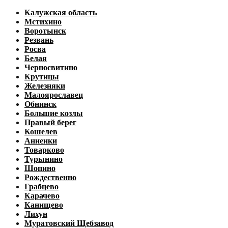
Калужская область
Мстихино
Воротынск
Резвань
Росва
Белая
Черносвитино
Крутицы
Железняки
Малоярославец
Обнинск
Большие козлы
Правый берег
Кошелев
Анненки
Товарково
Турынино
Шопино
Рождественно
Грабцево
Карачево
Канищево
Лихун
Муратовский Щебзавод