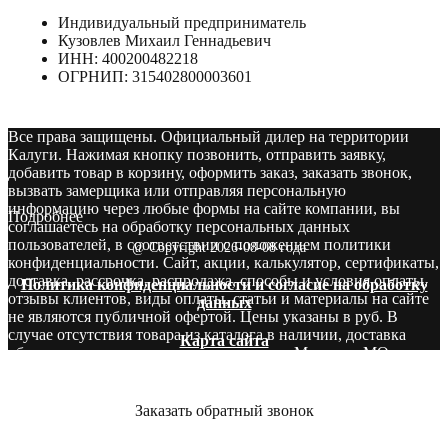
Индивидуальный предприниматель
Кузовлев Михаил Геннадьевич
ИНН: 400200482218
ОГРНИП: 315402800003601
Все права защищены. Официальный дилер на территории
Калуги. Нажимая кнопку позвонить, отправить заявку,
добавить товар в корзину, оформить заказ, заказать звонок,
вызвать замерщика или отправляя персональную
информацию через любые формы на сайте компании, вы
Подробнее
соглашаетесь на обработку персональных данных
пользователей, в соответствии с положением политики
@ Copyright 2026-08-08 года
конфиденциальности. Сайт, акции, калькулятор, сертификаты,
доставка, рассрочка, распродажа, способы и условия оплаты,
Политика конфиденциальности и согласие на обработку
отзывы клиентов, виды оплаты, статьи и материалы на сайте
данных
не являются публичной офертой. Цены указаны в руб. В
случае отсутствия товара из каталога в наличии, доставка
Карта сайта
оборудования производится со складов в Москве и МО.
Звоните! У нас вы сможете найти то, что нужно и бесплатно
получите консультацию опытных специалистов.
Заказать обратный звонок