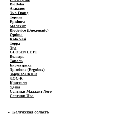
BioDeka
Аквалос
Эко Гранд
Термит
Epishura
Малахит
Biodevice (Биодевайс)
Optima
Kolo Vesi
Терра
Эра
GLOSEN LETT
Волгарь
Тополь
Биоматрикс
Эргобокс (Ergobox)
Зорде (ZORDE)
ЛОС-К
Кристалл
Удача
Септики Малахит Nero
Септики Ива
Калужская область