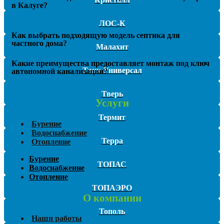
в Калуге?
ЛОС-К
Как выбрать подходящую модель септика для
частного дома?
Малахит
Какие преимущества предоставляет монтаж под ключ
Танк Универсал
автономной канализации?
Тверь
Услуги
Термит
Бурение
Водоснабжение
Терра
Отопление
Бурение
ТОПАС
Водоснабжение
Отопление
ТОПАЭРО
О компании
Тополь
Наши работы