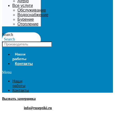
AirBio
Все услуги
Обслуживание
Водоснабжение
Бурение
Отопление
Search
Search
Наши
работы
Контакты
Menu
Наши
работы
Контакты
Вызвать замерщика
info@ruseptiki.ru