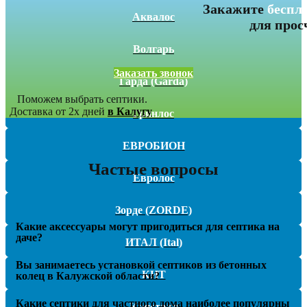
Закажите
беспл
Аквалос
для прос
Волгарь
Заказать звонок
Гарда (Garda)
Поможем выбрать септики.
Доставка от 2х дней
в Калугу
Гринлос
ЕВРОБИОН
Частые вопросы
Евролос
Зорде (ZORDE)
Какие аксессуары могут пригодиться для септика на
даче?
ИТАЛ (Ital)
Вы занимаетесь установкой септиков из бетонных
КИТ
колец в Калужской области?
Какие септики для частного дома наиболее популярны
Кристалл