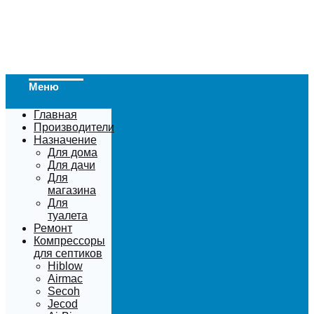
Меню
Главная
Производители
Назначение
Для дома
Для дачи
Для
магазина
Для
туалета
Ремонт
Компрессоры
для септиков
Hiblow
Airmac
Secoh
Jecod