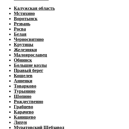
Калужская область
Мстихино
Воротынск
Резвань
Росва
Белая
Черносвитино
Крутицы
Железняки
Малоярославец
Обнинск
Большие козлы
Правый берег
Кошелев
Анненки
Товарково
Турынино
Шопино
Рождественно
Грабцево
Карачево
Канищево
Лихун
Муратовский Щебзавод