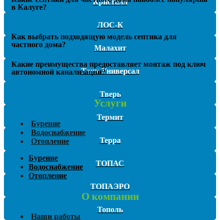
Кристалл
в Калуге?
ЛОС-К
Как выбрать подходящую модель септика для
частного дома?
Малахит
Какие преимущества предоставляет монтаж под ключ
Танк Универсал
автономной канализации?
Тверь
Услуги
Термит
Бурение
Водоснабжение
Терра
Отопление
Бурение
ТОПАС
Водоснабжение
Отопление
ТОПАЭРО
О компании
Тополь
Наши работы