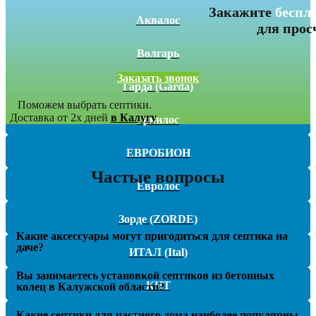
Закажите
беспл
Аквалос
для прос
Волгарь
Заказать звонок
Гарда (Garda)
Поможем выбрать септики.
Доставка от 2х дней
в Калугу
Гринлос
ЕВРОБИОН
Частые вопросы
Евролос
Зорде (ZORDE)
Какие аксессуары могут пригодиться для септика на
даче?
ИТАЛ (Ital)
Вы занимаетесь установкой септиков из бетонных
КИТ
колец в Калужской области?
Какие септики для частного дома наиболее популярны