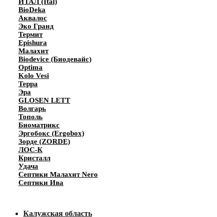
ИТАЛ (Ital)
BioDeka
Аквалос
Эко Гранд
Термит
Epishura
Малахит
Biodevice (Биодевайс)
Optima
Kolo Vesi
Терра
Эра
GLOSEN LETT
Волгарь
Тополь
Биоматрикс
Эргобокс (Ergobox)
Зорде (ZORDE)
ЛОС-К
Кристалл
Удача
Септики Малахит Nero
Септики Ива
Калужская область