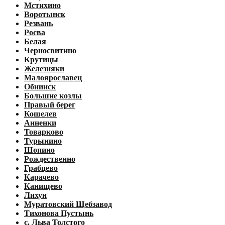
Мстихино
Воротынск
Резвань
Росва
Белая
Черносвитино
Крутицы
Железняки
Малоярославец
Обнинск
Большие козлы
Правый берег
Кошелев
Анненки
Товарково
Турынино
Шопино
Рождественно
Грабцево
Карачево
Канищево
Лихун
Муратовский Щебзавод
Тихонова Пустынь
с. Льва Толстого