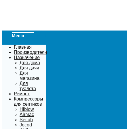
Меню
Главная
Производители
Назначение
Для дома
Для дачи
Для
магазина
Для
туалета
Ремонт
Компрессоры
для септиков
Hiblow
Airmac
Secoh
Jecod