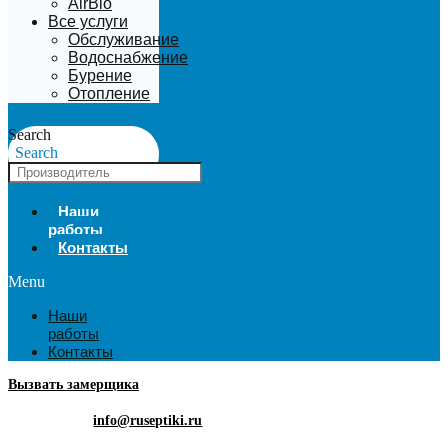
AirBio
Все услуги
Обслуживание
Водоснабжение
Бурение
Отопление
Search
Search
Наши
работы
Контакты
Menu
Наши
работы
Контакты
Вызвать замерщика
info@ruseptiki.ru