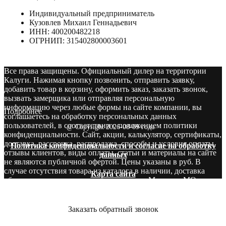
Индивидуальный предприниматель
Кузовлев Михаил Геннадьевич
ИНН: 400200482218
ОГРНИП: 315402800003601
Все права защищены. Официальный дилер на территории
Калуги. Нажимая кнопку позвонить, отправить заявку,
добавить товар в корзину, оформить заказ, заказать звонок,
вызвать замерщика или отправляя персональную
информацию через любые формы на сайте компании, вы
Подробнее
соглашаетесь на обработку персональных данных
пользователей, в соответствии с положением политики
@ Copyright 2026-08-09 года
конфиденциальности. Сайт, акции, калькулятор, сертификаты,
доставка, рассрочка, распродажа, способы и условия оплаты,
Политика конфиденциальности и согласие на обработку
отзывы клиентов, виды оплаты, статьи и материалы на сайте
данных
не являются публичной офертой. Цены указаны в руб. В
случае отсутствия товара из каталога в наличии, доставка
Карта сайта
оборудования производится со складов в Москве и МО.
Звоните! У нас вы сможете найти то, что нужно и бесплатно
получите консультацию опытных специалистов.
Заказать обратный звонок