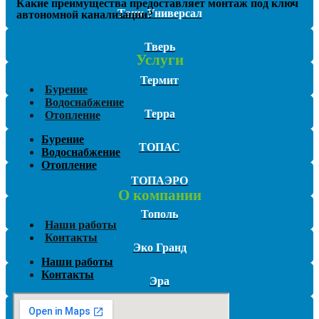
Какие преимущества предоставляет монтаж под ключ
Танк Универсал
автономной канализации?
Тверь
Услуги
Термит
Бурение
Водоснабжение
Терра
Отопление
Бурение
ТОПАС
Водоснабжение
Отопление
ТОПАЭРО
О компании
Тополь
Наши работы
Контакты
Эко Гранд
Наши работы
Контакты
Эра
Эргобокс (Ergobox)