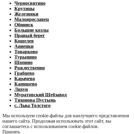
Черносвитино
Крутицы
Железняки
Малоярославец
Обнинск
Большие козлы
Правый берег
Кошелев
Анненки
Товарково
Турынино
Шопино
Рождественно
Грабцево
Карачево
Канищево
Лихун
Муратовский Щебзавод
Тихонова Пустынь
с. Льва Толстого
Мы используем cookie-файлы для наилучшего представления
нашего сайта. Продолжая использовать этот сайт, вы
соглашаетесь с использованием cookie-файлов.
Принять