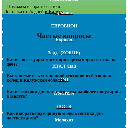
Поможем выбрать септики.
Доставка от 2х дней
в Калугу
Гринлос
ЕВРОБИОН
Частые вопросы
Евролос
Зорде (ZORDE)
Какие аксессуары могут пригодиться для септика на
даче?
ИТАЛ (Ital)
Вы занимаетесь установкой септиков из бетонных
КИТ
колец в Калужской области?
Какие септики для частного дома наиболее популярны
Кристалл
в Калуге?
ЛОС-К
Как выбрать подходящую модель септика для
частного дома?
Малахит