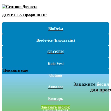
ДОЧИСТА Профи 10 ПР
BioDeka
Biodevice (Биодевайс)
GLOSEN
Kolo Vesi
Показать еще
Optima
Закажите
беспл
Аквалос
для прос
Волгарь
Заказать звонок
Гарда (Garda)