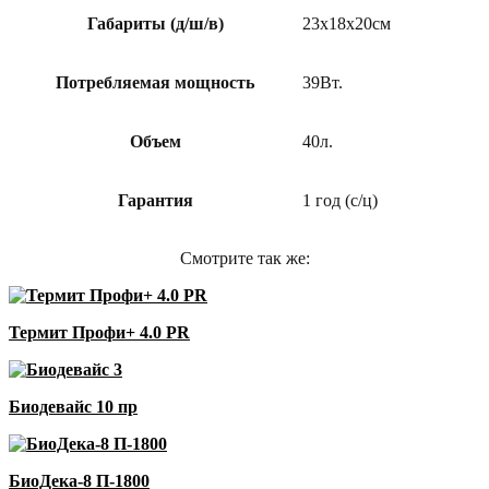
Габариты (д/ш/в)
23х18х20см
Потребляемая мощность
39Вт.
Объем
40л.
Гарантия
1 год (с/ц)
Смотрите так же:
Термит Профи+ 4.0 PR
Биодевайс 10 пр
БиоДека-8 П-1800