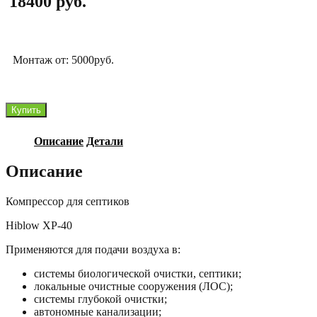
18400
руб.
Монтаж от: 5000руб.
Количество
Купить
товара
Hiblow
Описание
Детали
XP-
40
Описание
Компрессор для септиков
Hiblow XP-40
Применяются для подачи воздуха в:
системы биологической очистки, септики;
локальные очистные сооружения (ЛОС);
системы глубокой очистки;
автономные канализации;