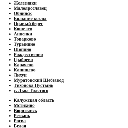
Железняки
Малоярославец
Обнинск
Большие козлы
Правый берег
Кошелев
Анненки
Товарково
Турынино
Шопино
Рождественно
Грабцево
Карачево
Канищево
Лихун
Муратовский Щебзавод
Тихонова Пустынь
с. Льва Толстого
Калужская область
Мстихино
Воротынск
Резвань
Росва
Белая