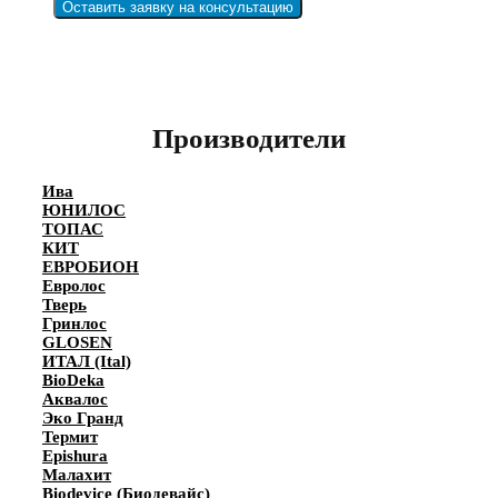
Оставить заявку на консультацию
Производители
Ива
ЮНИЛОС
ТОПАС
КИТ
ЕВРОБИОН
Евролос
Тверь
Гринлос
GLOSEN
ИТАЛ (Ital)
BioDeka
Аквалос
Эко Гранд
Термит
Epishura
Малахит
Biodevice (Биодевайс)