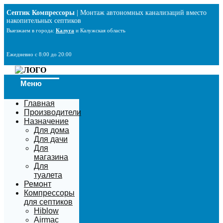
Перейти
Септик Компрессоры
| Монтаж автономных канализаций вместо
к
накопительных септиков
содержимому
Выезжаем в города:
Калуга
и Калужская область
Ежедневно с 8:00 до 20:00
Меню
Главная
Производители
Назначение
Для дома
Для дачи
Для
магазина
Для
туалета
Ремонт
Компрессоры
для септиков
Hiblow
Airmac