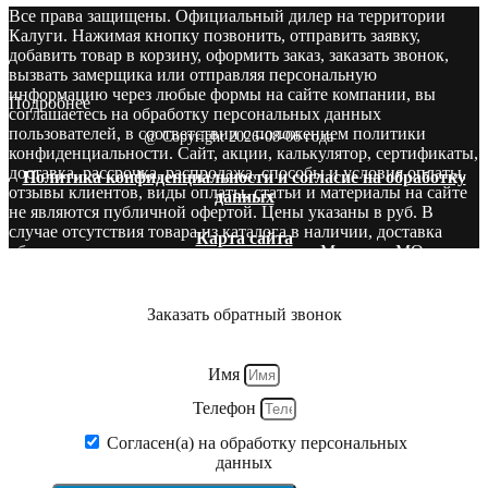
Все права защищены. Официальный дилер на территории
Калуги. Нажимая кнопку позвонить, отправить заявку,
добавить товар в корзину, оформить заказ, заказать звонок,
вызвать замерщика или отправляя персональную
информацию через любые формы на сайте компании, вы
Подробнее
соглашаетесь на обработку персональных данных
пользователей, в соответствии с положением политики
@ Copyright 2026-08-06 года
конфиденциальности. Сайт, акции, калькулятор, сертификаты,
доставка, рассрочка, распродажа, способы и условия оплаты,
Политика конфиденциальности и согласие на обработку
отзывы клиентов, виды оплаты, статьи и материалы на сайте
данных
не являются публичной офертой. Цены указаны в руб. В
случае отсутствия товара из каталога в наличии, доставка
Карта сайта
оборудования производится со складов в Москве и МО.
Звоните! У нас вы сможете найти то, что нужно и бесплатно
получите консультацию опытных специалистов.
Заказать обратный звонок
Имя
Телефон
Согласен(а) на обработку персональных
данных