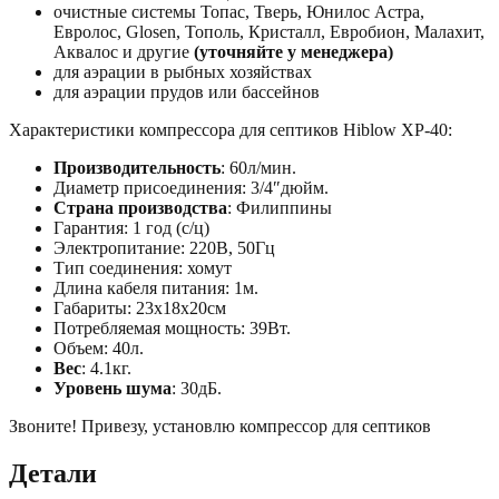
очистные системы Топас, Тверь, Юнилос Астра,
Евролос, Glosen, Тополь, Кристалл, Евробион, Малахит,
Аквалос и другие
(уточняйте у менеджера)
для аэрации в рыбных хозяйствах
для аэрации прудов или бассейнов
Характеристики компрессора для септиков Hiblow XP-40:
Производительность
: 60л/мин.
Диаметр присоединения: 3/4″дюйм.
Страна производства
: Филиппины
Гарантия: 1 год (с/ц)
Электропитание: 220В, 50Гц
Тип соединения: хомут
Длина кабеля питания: 1м.
Габариты: 23х18х20см
Потребляемая мощность: 39Вт.
Объем: 40л.
Вес
: 4.1кг.
Уровень шума
: 30дБ.
Звоните! Привезу, установлю компрессор для септиков
Детали