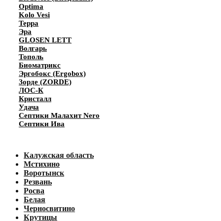
Optima
Kolo Vesi
Терра
Эра
GLOSEN LETT
Волгарь
Тополь
Биоматрикс
Эргобокс (Ergobox)
Зорде (ZORDE)
ЛОС-К
Кристалл
Удача
Септики Малахит Nero
Септики Ива
Калужская область
Мстихино
Воротынск
Резвань
Росва
Белая
Черносвитино
Крутицы