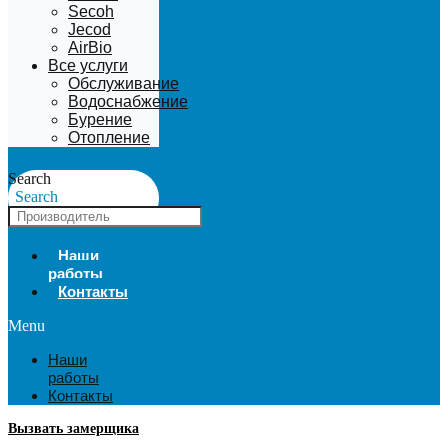
Secoh
Jecod
AirBio
Все услуги
Обслуживание
Водоснабжение
Бурение
Отопление
Search
Search
Наши
работы
Контакты
Menu
Наши
работы
Контакты
Вызвать замерщика