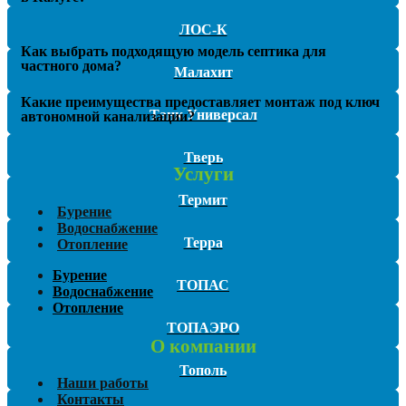
ЛОС-К
Как выбрать подходящую модель септика для
частного дома?
Малахит
Какие преимущества предоставляет монтаж под ключ
Танк Универсал
автономной канализации?
Тверь
Услуги
Термит
Бурение
Водоснабжение
Терра
Отопление
Бурение
ТОПАС
Водоснабжение
Отопление
ТОПАЭРО
О компании
Тополь
Наши работы
Контакты