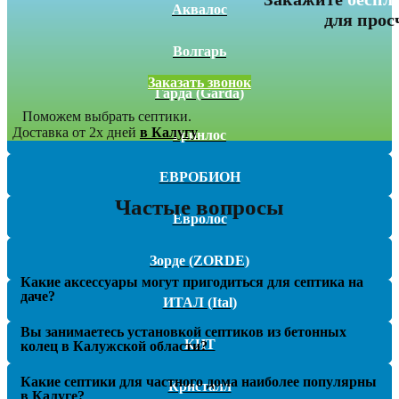
Аквалос
для прос
Волгарь
Заказать звонок
Гарда (Garda)
Поможем выбрать септики.
Доставка от 2х дней
в Калугу
Гринлос
ЕВРОБИОН
Частые вопросы
Евролос
Зорде (ZORDE)
Какие аксессуары могут пригодиться для септика на
даче?
ИТАЛ (Ital)
Вы занимаетесь установкой септиков из бетонных
КИТ
колец в Калужской области?
Какие септики для частного дома наиболее популярны
Кристалл
в Калуге?