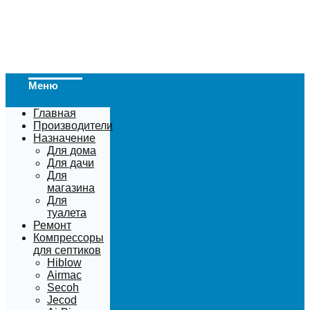
Меню
Главная
Производители
Назначение
Для дома
Для дачи
Для
магазина
Для
туалета
Ремонт
Компрессоры
для септиков
Hiblow
Airmac
Secoh
Jecod