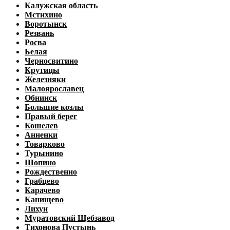
Калужская область
Мстихино
Воротынск
Резвань
Росва
Белая
Черносвитино
Крутицы
Железняки
Малоярославец
Обнинск
Большие козлы
Правый берег
Кошелев
Анненки
Товарково
Турынино
Шопино
Рождественно
Грабцево
Карачево
Канищево
Лихун
Муратовский Щебзавод
Тихонова Пустынь