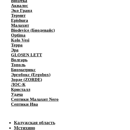
BioDeka
Аквалос
Эко Гранд
Термит
Epishura
Малахит
Biodevice (Биодевайс)
Optima
Kolo Vesi
Терра
Эра
GLOSEN LETT
Волгарь
Тополь
Биоматрикс
Эргобокс (Ergobox)
Зорде (ZORDE)
ЛОС-К
Кристалл
Удача
Септики Малахит Nero
Септики Ива
Калужская область
Мстихино