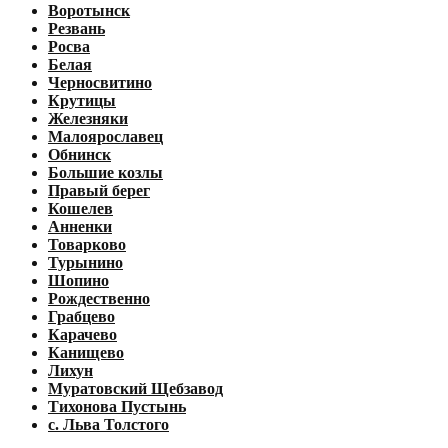
Воротынск
Резвань
Росва
Белая
Черносвитино
Крутицы
Железняки
Малоярославец
Обнинск
Большие козлы
Правый берег
Кошелев
Анненки
Товарково
Турынино
Шопино
Рождественно
Грабцево
Карачево
Канищево
Лихун
Муратовский Щебзавод
Тихонова Пустынь
с. Льва Толстого