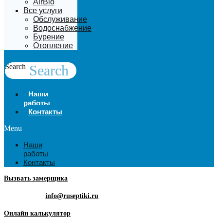
AirBio
Все услуги
Обслуживание
Водоснабжение
Бурение
Отопление
Search
Search
Наши
работы
Контакты
Menu
Наши
работы
Контакты
Вызвать замерщика
info@ruseptiki.ru
Онлайн калькулятор