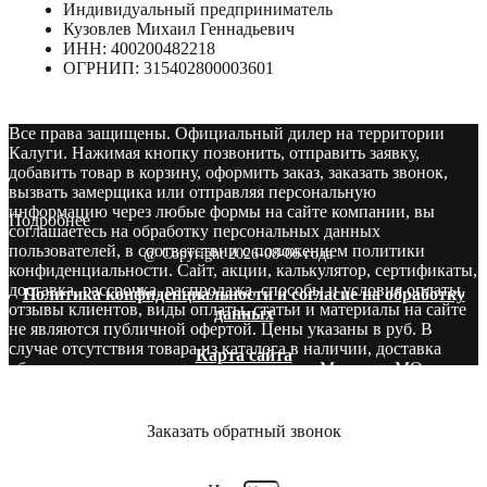
Индивидуальный предприниматель
Кузовлев Михаил Геннадьевич
ИНН: 400200482218
ОГРНИП: 315402800003601
Все права защищены. Официальный дилер на территории
Калуги. Нажимая кнопку позвонить, отправить заявку,
добавить товар в корзину, оформить заказ, заказать звонок,
вызвать замерщика или отправляя персональную
информацию через любые формы на сайте компании, вы
Подробнее
соглашаетесь на обработку персональных данных
пользователей, в соответствии с положением политики
@ Copyright 2026-08-06 года
конфиденциальности. Сайт, акции, калькулятор, сертификаты,
доставка, рассрочка, распродажа, способы и условия оплаты,
Политика конфиденциальности и согласие на обработку
отзывы клиентов, виды оплаты, статьи и материалы на сайте
данных
не являются публичной офертой. Цены указаны в руб. В
случае отсутствия товара из каталога в наличии, доставка
Карта сайта
оборудования производится со складов в Москве и МО.
Звоните! У нас вы сможете найти то, что нужно и бесплатно
получите консультацию опытных специалистов.
Заказать обратный звонок