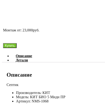
Монтаж от: 23,000руб.
Количество
Купить
товара
КИТ
Описание
БИО
Детали
5
Миди
ПР
Описание
Септик
Производитель: КИТ
Модель: КИТ БИО 5 Миди ПР
Артикул: NMS-1068