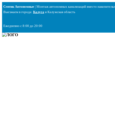
Перейти
Септик Автономные
| Монтаж автономных канализаций вместо накопитель
к
Выезжаем в города:
Калуга
и Калужская область
содержимому
Ежедневно с 8:00 до 20:00