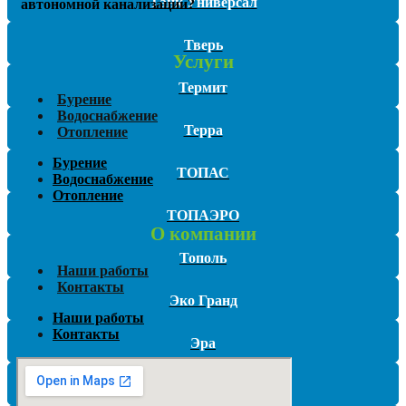
Танк Универсал
автономной канализации?
Тверь
Услуги
Термит
Бурение
Водоснабжение
Терра
Отопление
Бурение
ТОПАС
Водоснабжение
Отопление
ТОПАЭРО
О компании
Тополь
Наши работы
Контакты
Эко Гранд
Наши работы
Контакты
Эра
Эргобокс (Ergobox)