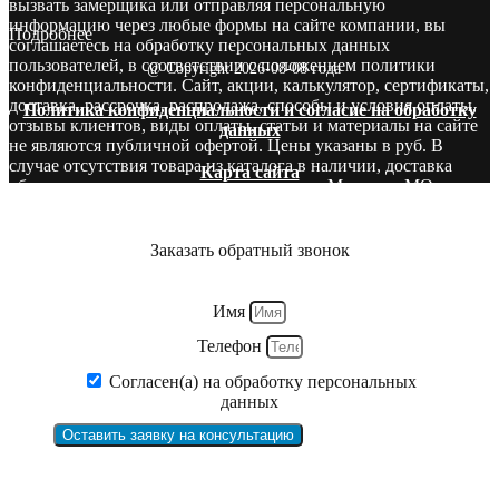
вызвать замерщика или отправляя персональную
информацию через любые формы на сайте компании, вы
Подробнее
соглашаетесь на обработку персональных данных
пользователей, в соответствии с положением политики
@ Copyright 2026-08-08 года
конфиденциальности. Сайт, акции, калькулятор, сертификаты,
доставка, рассрочка, распродажа, способы и условия оплаты,
Политика конфиденциальности и согласие на обработку
отзывы клиентов, виды оплаты, статьи и материалы на сайте
данных
не являются публичной офертой. Цены указаны в руб. В
случае отсутствия товара из каталога в наличии, доставка
Карта сайта
оборудования производится со складов в Москве и МО.
Звоните! У нас вы сможете найти то, что нужно и бесплатно
получите консультацию опытных специалистов.
Заказать обратный звонок
Имя
Телефон
Согласен(а) на обработку персональных
данных
Оставить заявку на консультацию