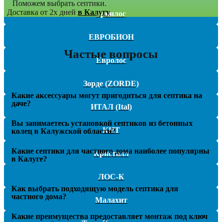
Поможем выбрать септики.
Доставка от 2х дней
в Калугу
Гринлос
ЕВРОБИОН
Частые вопросы
Евролос
Зорде (ZORDE)
Какие аксессуары могут пригодиться для септика на
даче?
ИТАЛ (Ital)
Вы занимаетесь установкой септиков из бетонных
КИТ
колец в Калужской области?
Какие септики для частного дома наиболее популярны
Кристалл
в Калуге?
ЛОС-К
Как выбрать подходящую модель септика для
частного дома?
Малахит
Какие преимущества предоставляет монтаж под ключ