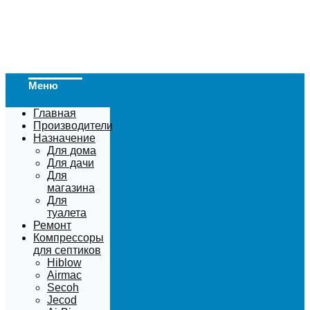
Меню
Главная
Производители
Назначение
Для дома
Для дачи
Для
магазина
Для
туалета
Ремонт
Компрессоры
для септиков
Hiblow
Airmac
Secoh
Jecod