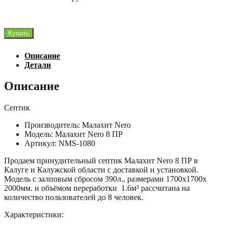
Количество
Купить
товара
Малахит
Описание
Nero
Детали
8
ПР
Описание
Септик
Производитель: Малахит Nero
Модель: Малахит Nero 8 ПР
Артикул: NMS-1080
Продаем принудительный септик Малахит Nero 8 ПР в
Калуге и Калужской области с доставкой и установкой.
Модель с залповым сбросом 390л., размерами 1700х1700х
2000мм. и объёмом переработки 1.6м³ рассчитана на
количество пользователей до 8 человек.
Характеристики: