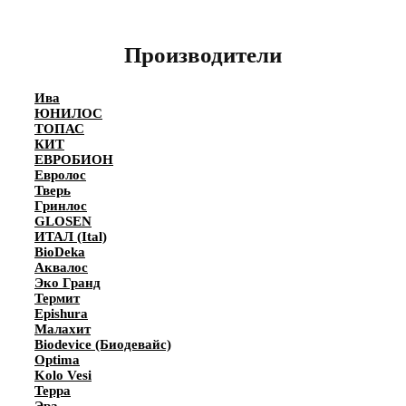
Производители
Ива
ЮНИЛОС
ТОПАС
КИТ
ЕВРОБИОН
Евролос
Тверь
Гринлос
GLOSEN
ИТАЛ (Ital)
BioDeka
Аквалос
Эко Гранд
Термит
Epishura
Малахит
Biodevice (Биодевайс)
Optima
Kolo Vesi
Терра