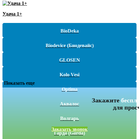
Удача 1+
BioDeka
Biodevice (Биодевайс)
GLOSEN
Kolo Vesi
Показать еще
Optima
Закажите
беспл
Аквалос
для прос
Волгарь
Заказать звонок
Гарда (Garda)