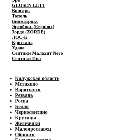
Эра
GLOSEN LETT
Волгарь
Тополь
Биоматрикс
Эргобокс (Ergobox)
Зорде (ZORDE)
ЛОС-К
Кристалл
Удача
Септики Малахит Nero
Септики Ива
Калужская область
Мстихино
Воротынск
Резвань
Росва
Белая
Черносвитино
Крутицы
Железняки
Малоярославец
Обнинск