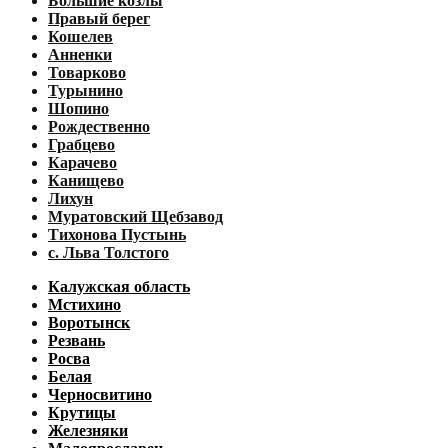
Большие козлы
Правый берег
Кошелев
Анненки
Товарково
Турынино
Шопино
Рождественно
Грабцево
Карачево
Канищево
Лихун
Муратовский Щебзавод
Тихонова Пустынь
с. Льва Толстого
Калужская область
Мстихино
Воротынск
Резвань
Росва
Белая
Черносвитино
Крутицы
Железняки