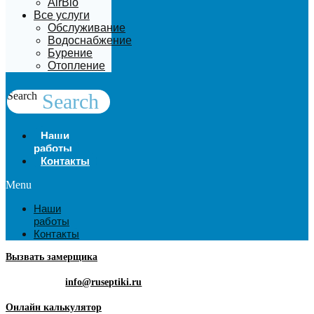
AirBio
Все услуги
Обслуживание
Водоснабжение
Бурение
Отопление
Search
Search
Наши
работы
Контакты
Menu
Наши
работы
Контакты
Вызвать замерщика
info@ruseptiki.ru
Онлайн калькулятор