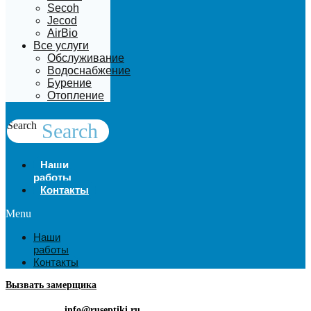
Secoh
Jecod
AirBio
Все услуги
Обслуживание
Водоснабжение
Бурение
Отопление
Search
Search
Наши
работы
Контакты
Menu
Наши
работы
Контакты
Вызвать замерщика
info@ruseptiki.ru