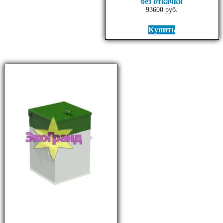
без откачки
93600
руб.
Купить