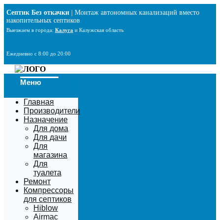
Перейти
Септик Без откачки
| Монтаж автономных канализаций вместо
к
накопительных септиков
содержимому
Выезжаем в города:
Калуга
и Калужская область
Ежедневно с 8:00 до 20:00
Меню
Главная
Производители
Назначение
Для дома
Для дачи
Для
магазина
Для
туалета
Ремонт
Компрессоры
для септиков
Hiblow
Airmac