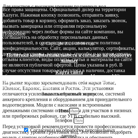
Для участков с высоким уровнем подземных вод
Все права защищены. Официальный дилер на территории
рекомендуется использовать модели с усиленной защитой и
Калуги. Нажимая кнопку позвонить, отправить заявку,
герметизацией. Основные критерии выбора:
добавить товар в корзину, оформить заказ, заказать звонок,
вызвать замерщика или отправляя персональную
Материал корпуса — полипропилен или стеклопластик
информацию через любые формы на сайте компании, вы
с многослойной структурой;
Подробнее
соглашаетесь на обработку персональных данных
Наличие якорной системы и креплений к бетонному
пользователей, в соответствии с положением политики
@ Copyright 2026-08-06 года
основанию;
конфиденциальности. Сайт, акции, калькулятор, сертификаты,
Высокая степень герметичности всех швов и люков;
доставка, рассрочка, распродажа, способы и условия оплаты,
Политика конфиденциальности и согласие на обработку
Тип сброса — предпочтительно принудительный через
отзывы клиентов, виды оплаты, статьи и материалы на сайте
данных
насосы и инфильтратор;
не являются публичной офертой. Цены указаны в руб. В
Возможность безопасного монтажа при уровне
случае отсутствия товара из каталога в наличии, доставка
Карта сайта
грунтовых вод выше 1 м.
оборудования производится со складов в Москве и МО.
Звоните! У нас вы сможете найти то, что нужно и бесплатно
На рынке хорошо зарекомендовали себя марки Топас,
получите консультацию опытных специалистов.
Юнилос, Евролос, Биотанк и Росток. Эти установки
Заказать обратный звонок
отличаются усиленным пластиковым корпусом, системой
анкерного крепления и оборудованием для принудительного
водоотведения. Модели с насосами и встроенными
дренажными системами оптимальны для участков в низинах
Имя
или прибрежных районах, где УГВ стабильно высокий.
Телефон
Перед установкой рекомендуется провести профессиональную
Согласен(а) на обработку персональных
диагностику уровня грунтовых вод. Это позволит подобрать
данных
модель с учетом особенностей участка и обеспечить