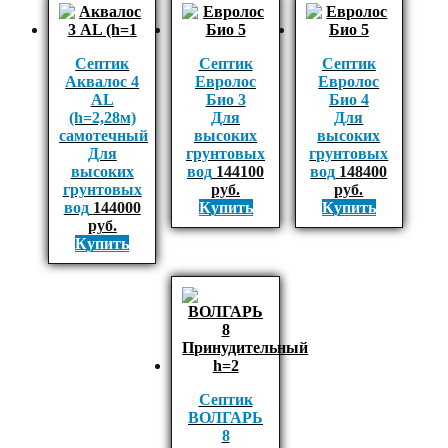
Септик
Септик
Септик
Аквалос 4
Евролос
Евролос
AL
Био 3
Био 4
(h=2,28м)
Для
Для
самотечный
высоких
высоких
Для
грунтовых
грунтовых
высоких
вод
144100
вод
148400
грунтовых
руб.
руб.
вод
144000
Купить
Купить
руб.
Купить
Септик
ВОЛГАРЬ
8