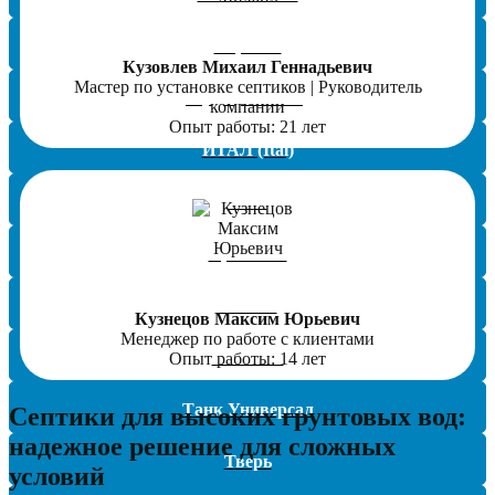
Евролос
Кузовлев Михаил Геннадьевич
Мастер по установке септиков | Руководитель
Зорде (ZORDE)
компании
Опыт работы: 21 лет
ИТАЛ (Ital)
КИТ
Кристалл
ЛОС-К
Кузнецов Максим Юрьевич
Менеджер по работе с клиентами
Малахит
Опыт работы: 14 лет
Танк Универсал
Септики для высоких грунтовых вод:
надежное решение для сложных
Тверь
условий