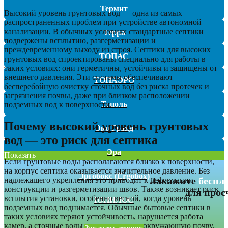
Термит
Высокий уровень грунтовых вод — одна из самых
распространенных проблем при устройстве автономной
канализации. В обычных условиях стандартные септики
Терра
подвержены всплытию, разгерметизации и
преждевременному выходу из строя. Септики для высоких
ТОПАС
грунтовых вод спроектированы специально для работы в
таких условиях: они герметичны, устойчивы и защищены от
внешнего давления. Эти системы обеспечивают
ТОПАЭРО
бесперебойную очистку сточных вод без риска протечек и
загрязнения почвы, даже при близком расположении
Тополь
подземных вод к поверхности.
Почему высокий уровень грунтовых
Эко Гранд
вод — это риск для септика
Эра
Показать
Если грунтовые воды располагаются близко к поверхности,
на корпус септика оказывается значительное давление. Без
Эргобокс (Ergobox)
Закажите
беспл
надлежащего укрепления это приводит к деформации
конструкции и разгерметизации швов. Также возникает риск
для прос
всплытия установки, особенно весной, когда уровень
ЮНИЛОС
подземных вод поднимается. Обычные бытовые септики в
таких условиях теряют устойчивость, нарушается работа
камер, а сточные воды могут попасть в окружающую почву.