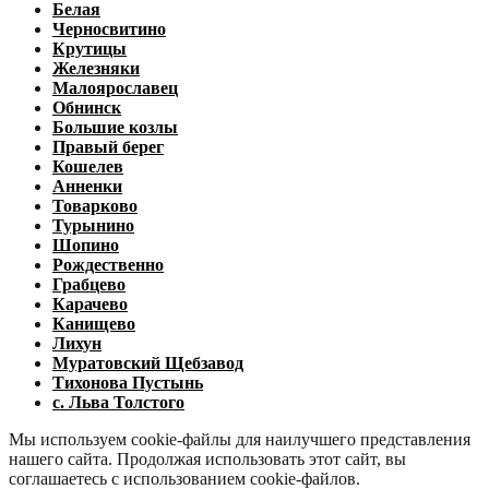
Белая
Черносвитино
Крутицы
Железняки
Малоярославец
Обнинск
Большие козлы
Правый берег
Кошелев
Анненки
Товарково
Турынино
Шопино
Рождественно
Грабцево
Карачево
Канищево
Лихун
Муратовский Щебзавод
Тихонова Пустынь
с. Льва Толстого
Мы используем cookie-файлы для наилучшего представления
нашего сайта. Продолжая использовать этот сайт, вы
соглашаетесь с использованием cookie-файлов.