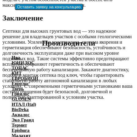
максимальную долговечность системы.
Оставить заявку на консультацию
Заключение
Септики для высоких грунтовых вод — это надежное
решение для владельцев участков с особыми геологическими
Производители
условиями. Усиленные конструкции, система якорения и
герметизация обеспечивают безопасность, устойчивость и
долговечность эксплуатации даже при высоком уровне
Ива
подземных вод. Такие системы эффективно предотвращают
ЮНИЛОС
всплытие, сохраняют герметичность и обеспечивают
ТОПАС
бесперебойную работу канализации. Закажите диагностику,
КИТ
подбор и монтаж септика под ключ, чтобы гарантировать
ЕВРОБИОН
стабильную работу автономной канализации в любых
Евролос
условиях. С современными герметичными установками ваша
Тверь
система очищения будет безопасной, долговечной и
Гринлос
полностью адаптированной к условиям участка.
GLOSEN
ИТАЛ (Ital)
BioDeka
Аквалос
Эко Гранд
Термит
Epishura
Малахит