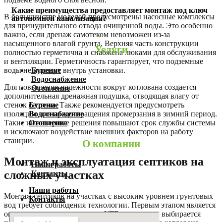
Какие преимущества предоставляет монтаж под ключ
В большинстве моделей предусмотрены насосные комплексы
автономной канализации?
для принудительного отвода очищенной воды. Это особенно
важно, если дренаж самотеком невозможен из-за
насыщенного влагой грунта. Верхняя часть конструкции
Услуги
полностью герметична и снабжена люками для обслуживания
и вентиляции. Герметичность гарантирует, что подземные
воды не попадут внутрь установки.
Бурение
Водоснабжение
Для повышения надежности вокруг котлована создается
Отопление
дополнительная дренажная подушка, отводящая влагу от
стенок септика. Также рекомендуется предусмотреть
Бурение
изоляцию для предотвращения промерзания в зимний период.
Водоснабжение
Такие инженерные решения повышают срок службы системы
Отопление
и исключают воздействие внешних факторов на работу
станции.
О компании
Монтаж и эксплуатация септиков на
Наши работы
сложных участках
Контакты
Наши работы
Монтаж септиков на участках с высоким уровнем грунтовых
Контакты
вод требует соблюдения технологии. Первым этапом является
определение точного уровня УГВ, после чего выбирается