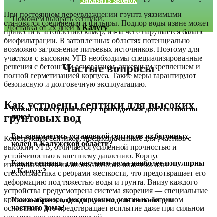
Заказать звонок
При постоянном переувлажнении грунта уязвимыми
Поможем выбрать септики.
становятся соединения и фильтры. Подпор воды извне может
Доставка от 2х дней
в Калугу
привести к затоплению камер, из-за чего нарушается баланс
биофильтрации. В затопленных областях потенциально
возможно загрязнение питьевых источников. Поэтому для
участков с высоким УГВ необходимы специализированные
Частые вопросы
решения с бетонным основанием, анкерным креплением и
полной герметизацией корпуса. Такие меры гарантируют
безопасную и долговечную эксплуатацию.
Как устроены септики для высоких
Какие аксессуары могут пригодиться для септика на
грунтовых вод
даче?
Вы занимаетесь установкой септиков из бетонных
Конструкция септиков, предназначенных для участков с
колец в Калужской области?
высоким УГВ, отличается усиленной прочностью и
устойчивостью к внешнему давлению. Корпус
Какие септики для частного дома наиболее популярны
изготавливается из многослойного пластика или
в Калуге?
стеклопластика с ребрами жесткости, что предотвращает его
деформацию под тяжестью воды и грунта. Внизу каждого
устройства предусмотрена система якорения — специальные
крепежи и анкера, фиксирующие септик на бетонном
Как выбрать подходящую модель септика для
частного дома?
основании. Это предотвращает всплытие даже при сильном
подъеме водного слоя весной.