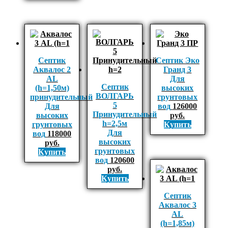
Септик
Септик Эко
Аквалос 2
Гранд 3
AL
Для
Септик
(h=1,50м)
высоких
ВОЛГАРЬ
принудительный
грунтовых
5
Для
вод
126000
Принудительный
высоких
руб.
h=2,5м
грунтовых
Купить
Для
вод
118000
высоких
руб.
грунтовых
Купить
вод
120600
руб.
Купить
Септик
Аквалос 3
AL
(h=1,85м)