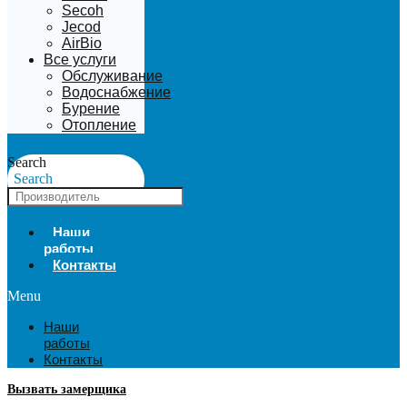
Secoh
Jecod
AirBio
Все услуги
Обслуживание
Водоснабжение
Бурение
Отопление
Search
Search
Наши
работы
Контакты
Menu
Наши
работы
Контакты
Вызвать замерщика