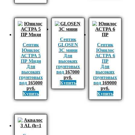
Септик
Септик
GLOSEN
Септик
Юнилос
3С мини
Юнилос
АСТРА 5
Для
АСТРА 6
ПР Миди
высоких
ПР
Для
грунтовых
Для
высоких
вод
167000
высоких
грунтовых
руб.
грунтовых
вод
165000
Купить
вод
169000
руб.
руб.
Купить
Купить