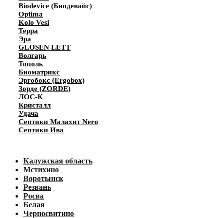
Biodevice (Биодевайс)
Optima
Kolo Vesi
Терра
Эра
GLOSEN LETT
Волгарь
Тополь
Биоматрикс
Эргобокс (Ergobox)
Зорде (ZORDE)
ЛОС-К
Кристалл
Удача
Септики Малахит Nero
Септики Ива
Калужская область
Мстихино
Воротынск
Резвань
Росва
Белая
Черносвитино