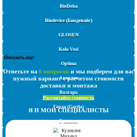
BioDeka
Biodevice (Биодевайс)
GLOSEN
Kolo Vesi
Показать еще
Optima
Ответьте на
6 вопросов
и мы подберем для вас
нужный вариант с расчетом стоимости
Аквалос
доставки и монтажа
Волгарь
Рассчитайте стоимость
Гарда (Garda)
Я И МОИ СПЕЦИАЛИСТЫ
Гринлос
ЕВРОБИОН