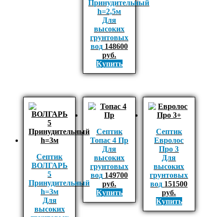
Принудительный
h=2,5м
Для
высоких
грунтовых
вод
148600
руб.
Купить
Септик
Септик
Топас 4 Пр
Евролос
Для
Про 3
Септик
высоких
Для
ВОЛГАРЬ
грунтовых
высоких
5
вод
149700
грунтовых
Принудительный
руб.
вод
151500
h=3м
Купить
руб.
Для
Купить
высоких