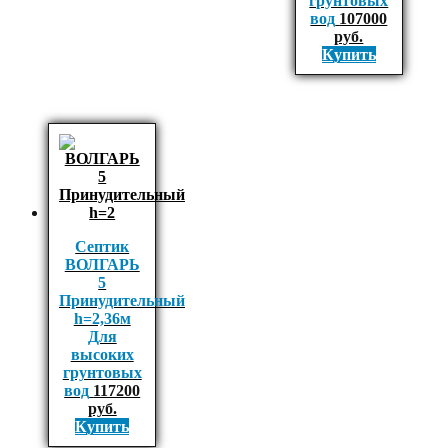
грунтовых
вод
107000
руб.
Купить
Септик
ВОЛГАРЬ
5
Принудительный
h=2,36м
Для
высоких
грунтовых
вод
117200
руб.
Купить