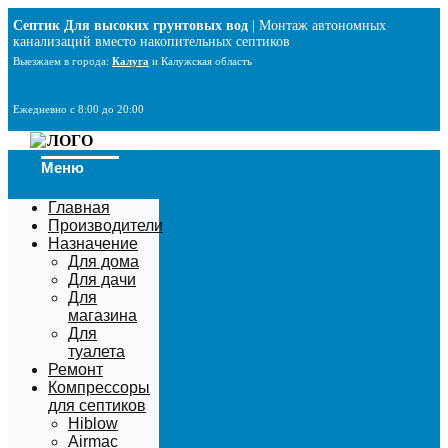
Перейти
Септик Для высоких грунтовых вод
| Монтаж автономных
к
канализаций вместо накопительных септиков
содержимому
Выезжаем в города:
Калуга
и Калужская область
Ежедневно с 8:00 до 20:00
Меню
Главная
Производители
Назначение
Для дома
Для дачи
Для
магазина
Для
туалета
Ремонт
Компрессоры
для септиков
Hiblow
Airmac