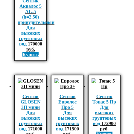
Септик
Аквалос 5
AL-5
(h=2,50)
принудительный
Для
высоких
грунтовых
вод
170000
руб.
Купить
Септик
Септик
Септик
GLOSEN
Евролос
Топас 5 Пр
3П мини
Про 5
Для
Для
Для
высоких
высоких
высоких
грунтовых
грунтовых
грунтовых
вод
172900
вод
171000
вод
171500
руб.