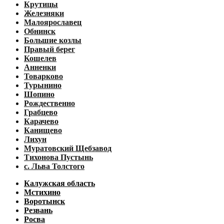
Крутицы
Железняки
Малоярославец
Обнинск
Большие козлы
Правый берег
Кошелев
Анненки
Товарково
Турынино
Шопино
Рождественно
Грабцево
Карачево
Канищево
Лихун
Муратовский Щебзавод
Тихонова Пустынь
с. Льва Толстого
Калужская область
Мстихино
Воротынск
Резвань
Росва