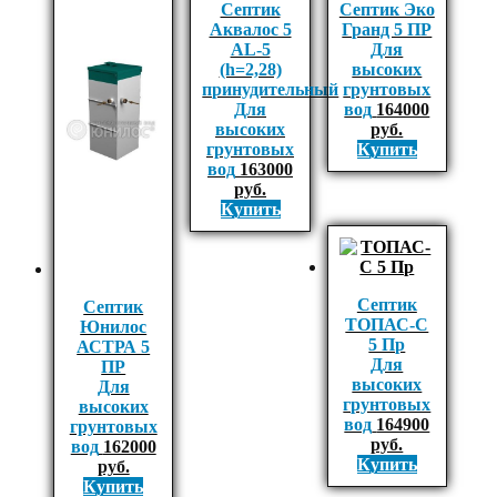
Септик
Септик Эко
Аквалос 5
Гранд 5 ПР
AL-5
Для
(h=2,28)
высоких
принудительный
грунтовых
Для
вод
164000
высоких
руб.
грунтовых
Купить
вод
163000
руб.
Купить
Септик
Септик
ТОПАС-С
Юнилос
5 Пр
АСТРА 5
Для
ПР
высоких
Для
грунтовых
высоких
вод
164900
грунтовых
руб.
вод
162000
Купить
руб.
Купить