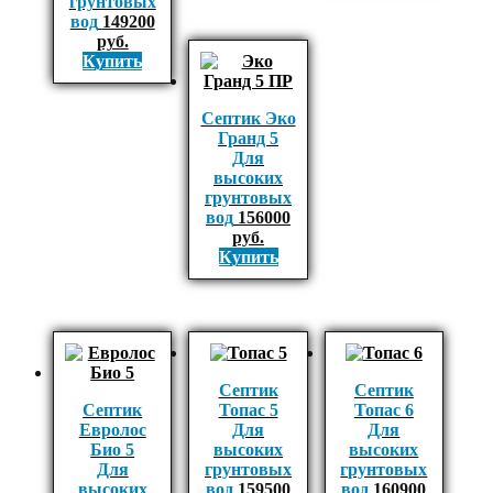
грунтовых
вод
149200
руб.
Купить
Септик Эко
Гранд 5
Для
высоких
грунтовых
вод
156000
руб.
Купить
Септик
Септик
Септик
Топас 5
Топас 6
Евролос
Для
Для
Био 5
высоких
высоких
Для
грунтовых
грунтовых
высоких
вод
159500
вод
160900