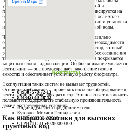
подходящая модель и место установки. На дно котлована
укладывается бетонная плита, служащая опорой и
предотвращающая всплытие. Затем септик фиксируется на
основании с помощью анкерных креплений. После этого
проводится подключение к системе канализации и установка
насосов для принудительного сброса очищенной воды.
Чтобы система работала стабильно, важно правильно
организовать дренаж вокруг котлована. При необходимости
монтируется ливневая система или инфильтратор, который
равномерно распределяет сброшенную воду. Все соединения
тщательно герметизируются, а корпус септика покрывается
защитным слоем гидроизоляции. Особое внимание уделяется
вентиляции — она предотвращает накопление газов в
Контакты
емкостях и обеспечивает устойчивую работу биофильтра.
Эксплуатация таких систем не вызывает трудностей.
Основное требование — проверять насосное оборудование и
8 (958) 578-72-13
вентиляцию не реже двух раз в год. Это позволяет исключить
8 (4842) 40-48-42
поломки и поддерживать стабильную производительность
даже в экстремальных условиях.
Индивидуальный предприниматель
Кузовлев Михаил Геннадьевич
Как выбрать септики для высоких
ИНН: 400200482218
ОГРНИП: 315402800003601
грунтовых вод