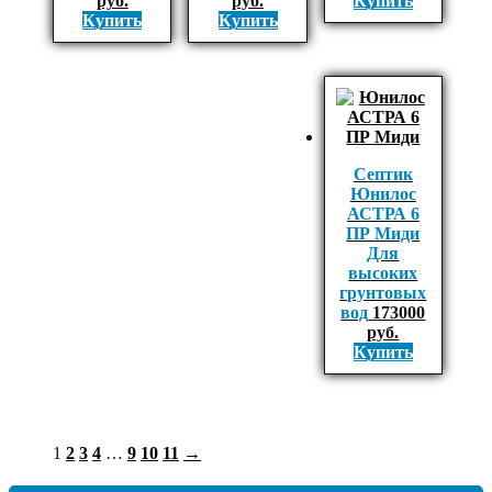
руб.
руб.
Купить
Купить
Купить
Септик
Юнилос
АСТРА 6
ПР Миди
Для
высоких
грунтовых
вод
173000
руб.
Купить
1
2
3
4
…
9
10
11
→