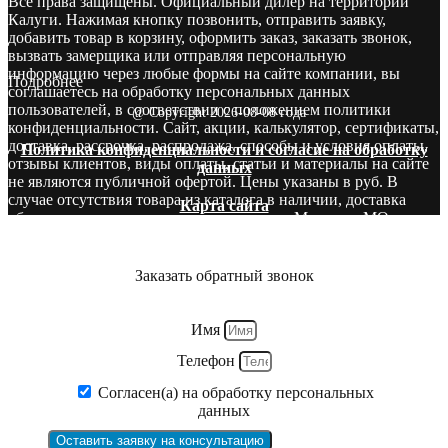
Все права защищены. Официальный дилер на территории
Калуги. Нажимая кнопку позвонить, отправить заявку,
добавить товар в корзину, оформить заказ, заказать звонок,
вызвать замерщика или отправляя персональную
информацию через любые формы на сайте компании, вы
Подробнее
соглашаетесь на обработку персональных данных
пользователей, в соответствии с положением политики
@ Copyright 2026-08-08 года
конфиденциальности. Сайт, акции, калькулятор, сертификаты,
доставка, рассрочка, распродажа, способы и условия оплаты,
Политика конфиденциальности и согласие на обработку
отзывы клиентов, виды оплаты, статьи и материалы на сайте
данных
не являются публичной офертой. Цены указаны в руб. В
случае отсутствия товара из каталога в наличии, доставка
Карта сайта
оборудования производится со складов в Москве и МО.
Звоните! У нас вы сможете найти то, что нужно и бесплатно
получите консультацию опытных специалистов.
Заказать обратный звонок
Имя
Телефон
Согласен(а) на обработку персональных
данных
Оставить заявку на консультацию