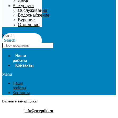
AirBio
Все услуги
Обслуживание
Водоснабжение
Бурение
Отопление
Search
Search
Наши
работы
Контакты
Menu
Наши
работы
Контакты
Вызвать замерщика
info@ruseptiki.ru