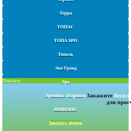
Терра
ТОПАС
ТОПАЭРО
Тополь
Эко Гранд
Показать
Эра
Закажите
беспл
Эргобокс (Ergobox)
для прос
ЮНИЛОС
Заказать звонок