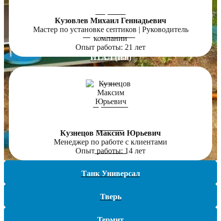
Евролос
Кузовлев Михаил Геннадьевич
Мастер по установке септиков | Руководитель
Зорде (ZORDE)
компании
Опыт работы: 21 лет
ИТАЛ (Ital)
КИТ
Кристалл
ЛОС-К
Кузнецов Максим Юрьевич
Менеджер по работе с клиентами
Малахит
Опыт работы: 14 лет
Танк Универсал
Тверь
Термит