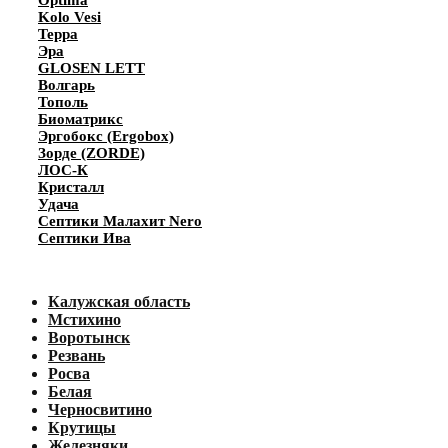
Kolo Vesi
Терра
Эра
GLOSEN LETT
Волгарь
Тополь
Биоматрикс
Эргобокс (Ergobox)
Зорде (ZORDE)
ЛОС-К
Кристалл
Удача
Септики Малахит Nero
Септики Ива
Калужская область
Мстихино
Воротынск
Резвань
Росва
Белая
Черносвитино
Крутицы
Железняки