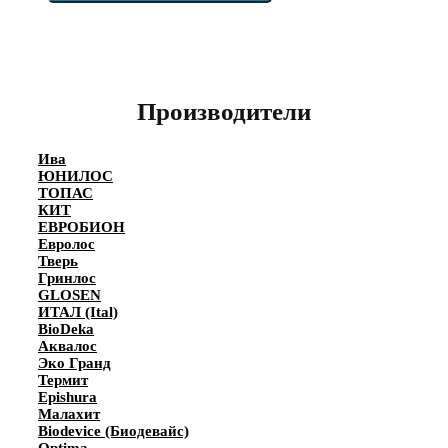
Производители
Ива
ЮНИЛОС
ТОПАС
КИТ
ЕВРОБИОН
Евролос
Тверь
Гринлос
GLOSEN
ИТАЛ (Ital)
BioDeka
Аквалос
Эко Гранд
Термит
Epishura
Малахит
Biodevice (Биодевайс)
Optima