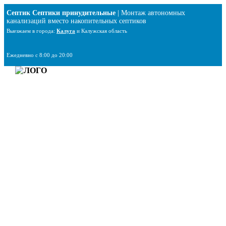
Перейти
Септик Септики принудительные
| Монтаж автономных
к
канализаций вместо накопительных септиков
содержимому
Выезжаем в города:
Калуга
и Калужская область
Ежедневно с 8:00 до 20:00