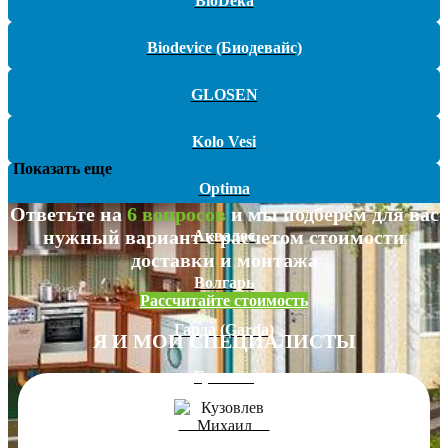
BioDeka
Biodevice (Биодевайс)
GLOSEN
Kolo Vesi
Показать еще
Optima
Ответьте на
6 вопросов
и мы подберем для вас
нужный вариант с расчетом стоимости
Аквалос
доставки и монтажа
Волгарь
Рассчитайте стоимость
Гарда (Garda)
Я И МОИ СПЕЦИАЛИСТЫ
Гринлос
ЕВРОБИОН