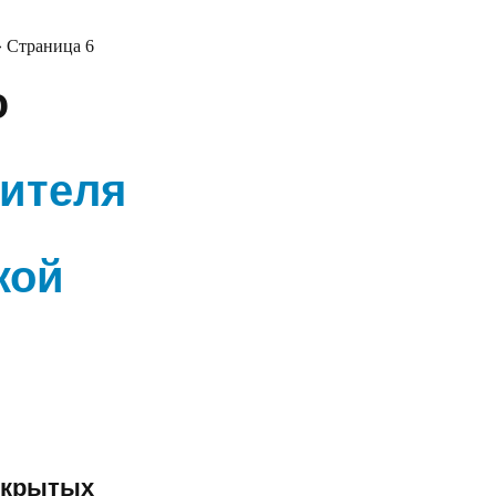
»
Страница 6
ю
дителя
кой
скрытых