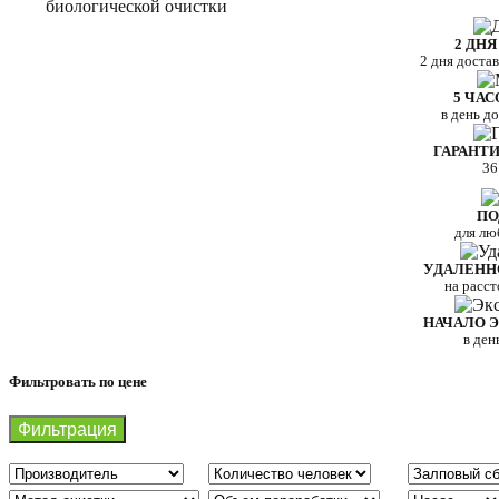
2 ДНЯ
2 дня доста
5 ЧАС
в день д
ГАРАНТИ
36
ПО
для лю
УДАЛЕНН
на расс
НАЧАЛО 
в ден
Фильтровать по цене
Фильтрация