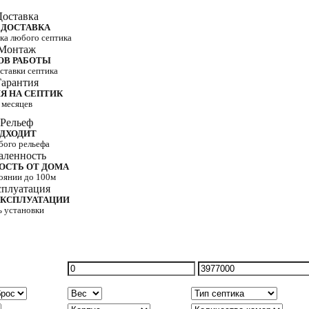
 ДОСТАВКА
вка любого септика
ОВ РАБОТЫ
оставки септика
Я НА СЕПТИК
 месяцев
ДХОДИТ
бого рельефа
ОСТЬ ОТ ДОМА
тоянии до 100м
ЭКСПЛУАТАЦИИ
ь установки
Минимальная
Максимальная
цена
цена