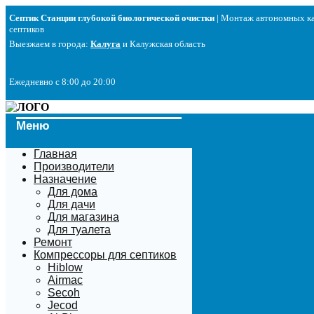
Перейти
Септик Станции глубокой биологической очистки
| Монтаж автономных ка
к
септиков
содержимому
Выезжаем в города:
Калуга
и Калужская область
Ежедневно с 8:00 до 20:00
Меню
Главная
Производители
Назначение
Для дома
Для дачи
Для магазина
Для туалета
Ремонт
Компрессоры для септиков
Hiblow
Airmac
Secoh
Jecod