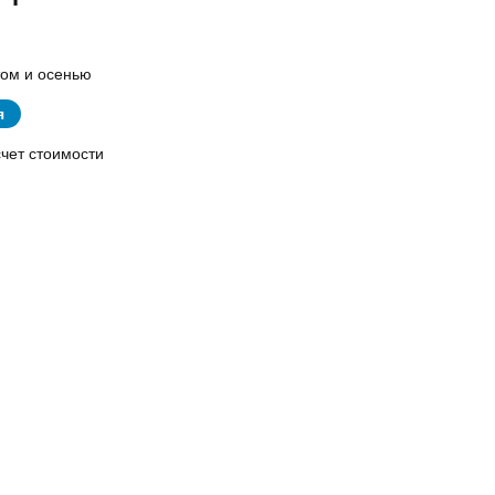
том и осенью
я
счет стоимости