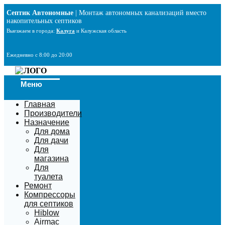
Перейти
Септик Автономные
| Монтаж автономных канализаций вместо
к
накопительных септиков
содержимому
Выезжаем в города:
Калуга
и Калужская область
Ежедневно с 8:00 до 20:00
Меню
Главная
Производители
Назначение
Для дома
Для дачи
Для
магазина
Для
туалета
Ремонт
Компрессоры
для септиков
Hiblow
Airmac