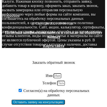
Калуги. Нажимая кнопку позвонить, отправить заявку,
добавить товар в корзину, оформить заказ, заказать звонок,
вызвать замерщика или отправляя персональную
информацию через любые формы на сайте компании, вы
Подробнее
соглашаетесь на обработку персональных данных
пользователей, в соответствии с положением политики
@ Copyright 2026-08-06 года
конфиденциальности. Сайт, акции, калькулятор, сертификаты,
доставка, рассрочка, распродажа, способы и условия оплаты,
Политика конфиденциальности и согласие на обработку
отзывы клиентов, виды оплаты, статьи и материалы на сайте
данных
не являются публичной офертой. Цены указаны в руб. В
случае отсутствия товара из каталога в наличии, доставка
Карта сайта
оборудования производится со складов в Москве и МО.
Звоните! У нас вы сможете найти то, что нужно и бесплатно
получите консультацию опытных специалистов.
Заказать обратный звонок
Имя
Телефон
Согласен(а) на обработку персональных
данных
Оставить заявку на консультацию