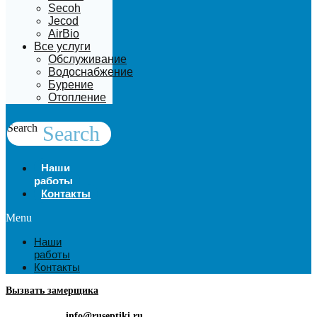
Secoh
Jecod
AirBio
Все услуги
Обслуживание
Водоснабжение
Бурение
Отопление
Search
Search
Наши
работы
Контакты
Menu
Наши
работы
Контакты
Вызвать замерщика
info@ruseptiki.ru