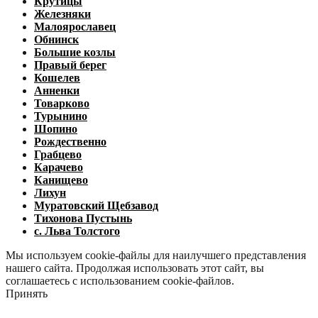
Крутицы
Железняки
Малоярославец
Обнинск
Большие козлы
Правый берег
Кошелев
Анненки
Товарково
Турынино
Шопино
Рождественно
Грабцево
Карачево
Канищево
Лихун
Муратовский Щебзавод
Тихонова Пустынь
с. Льва Толстого
Мы используем cookie-файлы для наилучшего представления
нашего сайта. Продолжая использовать этот сайт, вы
соглашаетесь с использованием cookie-файлов.
Принять