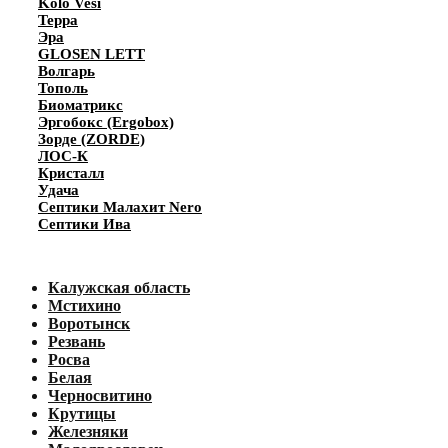
Kolo Vesi
Терра
Эра
GLOSEN LETT
Волгарь
Тополь
Биоматрикс
Эргобокс (Ergobox)
Зорде (ZORDE)
ЛОС-К
Кристалл
Удача
Септики Малахит Nero
Септики Ива
Калужская область
Мстихино
Воротынск
Резвань
Росва
Белая
Черносвитино
Крутицы
Железняки