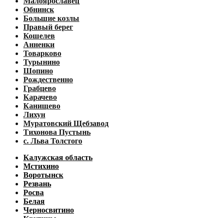
Малоярославец
Обнинск
Большие козлы
Правый берег
Кошелев
Анненки
Товарково
Турынино
Шопино
Рождественно
Грабцево
Карачево
Канищево
Лихун
Муратовский Щебзавод
Тихонова Пустынь
с. Льва Толстого
Калужская область
Мстихино
Воротынск
Резвань
Росва
Белая
Черносвитино