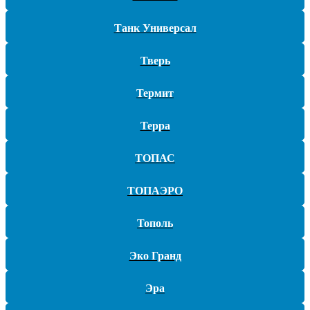
Какие преимущества предоставляет монтаж под ключ
Танк Универсал
автономной канализации?
Тверь
Услуги
Термит
Бурение
Водоснабжение
Терра
Отопление
Бурение
ТОПАС
Водоснабжение
Отопление
ТОПАЭРО
О компании
Тополь
Наши работы
Контакты
Эко Гранд
Наши работы
Контакты
Эра