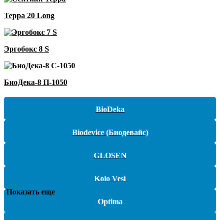
Терра 20 Long
Эргобокс 8 S
БиоДека-8 П-1050
BioDeka
Biodevice (Биодевайс)
GLOSEN
Kolo Vesi
Показать еще
Optima
Закажите
беспл