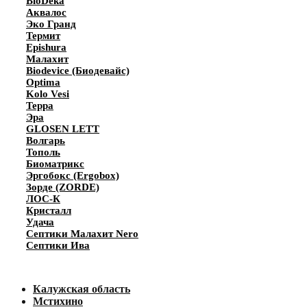
BioDeka
Аквалос
Эко Гранд
Термит
Epishura
Малахит
Biodevice (Биодевайс)
Optima
Kolo Vesi
Терра
Эра
GLOSEN LETT
Волгарь
Тополь
Биоматрикс
Эргобокс (Ergobox)
Зорде (ZORDE)
ЛОС-К
Кристалл
Удача
Септики Малахит Nero
Септики Ива
Калужская область
Мстихино