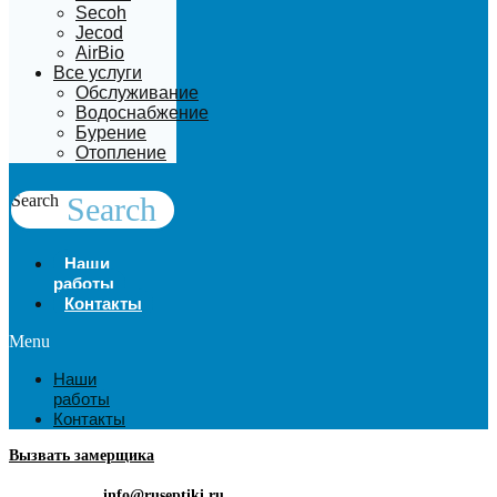
Secoh
Jecod
AirBio
Все услуги
Обслуживание
Водоснабжение
Бурение
Отопление
Search
Search
Наши
работы
Контакты
Menu
Наши
работы
Контакты
Вызвать замерщика
info@ruseptiki.ru