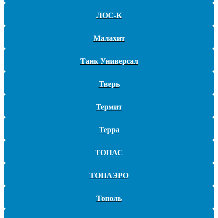
ЛОС-К
Как выбрать подходящую модель септика для
частного дома?
Малахит
Какие преимущества предоставляет монтаж под ключ
Танк Универсал
автономной канализации?
Тверь
Услуги
Термит
Бурение
Водоснабжение
Терра
Отопление
Бурение
ТОПАС
Водоснабжение
Отопление
ТОПАЭРО
О компании
Тополь
Наши работы
Контакты