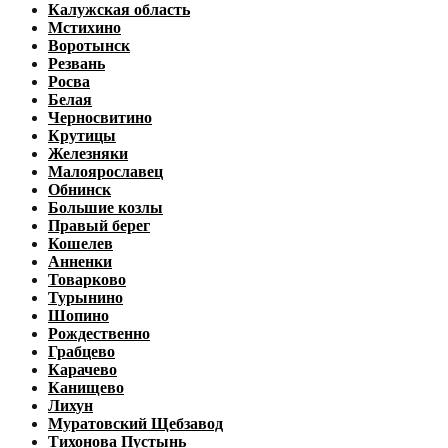
Калужская область
Мстихино
Воротынск
Резвань
Росва
Белая
Черносвитино
Крутицы
Железняки
Малоярославец
Обнинск
Большие козлы
Правый берег
Кошелев
Анненки
Товарково
Турынино
Шопино
Рождественно
Грабцево
Карачево
Канищево
Лихун
Муратовский Щебзавод
Тихонова Пустынь