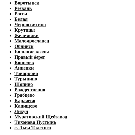
Воротынск
Резвань
Росва
Белая
Черносвитино
Крутицы
Железняки
Малоярославец
Обнинск
Большие козлы
Правый берег
Кошелев
Анненки
Товарково
Турынино
Шопино
Рождественно
Грабцево
Карачево
Канищево
Лихун
Муратовский Щебзавод
Тихонова Пустынь
с. Льва Толстого