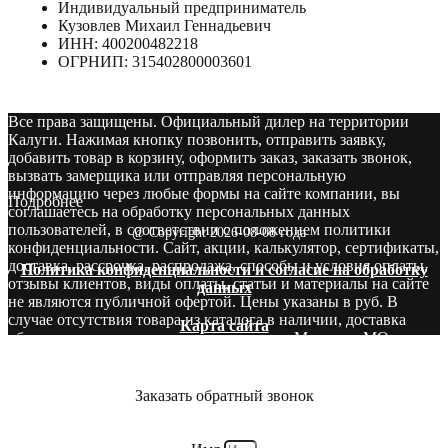
Индивидуальный предприниматель
Кузовлев Михаил Геннадьевич
ИНН: 400200482218
ОГРНИП: 315402800003601
Все права защищены. Официальный дилер на территории
Калуги. Нажимая кнопку позвонить, отправить заявку,
добавить товар в корзину, оформить заказ, заказать звонок,
вызвать замерщика или отправляя персональную
информацию через любые формы на сайте компании, вы
Подробнее
соглашаетесь на обработку персональных данных
пользователей, в соответствии с положением политики
@ Copyright 2026-08-08 года
конфиденциальности. Сайт, акции, калькулятор, сертификаты,
доставка, рассрочка, распродажа, способы и условия оплаты,
Политика конфиденциальности и согласие на обработку
отзывы клиентов, виды оплаты, статьи и материалы на сайте
данных
не являются публичной офертой. Цены указаны в руб. В
случае отсутствия товара из каталога в наличии, доставка
Карта сайта
оборудования производится со складов в Москве и МО.
Звоните! У нас вы сможете найти то, что нужно и бесплатно
получите консультацию опытных специалистов.
Заказать обратный звонок