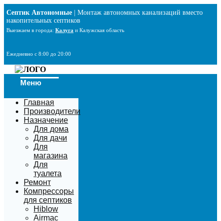
Перейти
Септик Автономные
| Монтаж автономных канализаций вместо
к
накопительных септиков
содержимому
Выезжаем в города:
Калуга
и Калужская область
Ежедневно с 8:00 до 20:00
Меню
Главная
Производители
Назначение
Для дома
Для дачи
Для
магазина
Для
туалета
Ремонт
Компрессоры
для септиков
Hiblow
Airmac