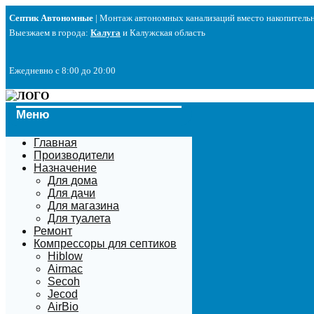
Перейти
Септик Автономные
| Монтаж автономных канализаций вместо накопитель
к
Выезжаем в города:
Калуга
и Калужская область
содержимому
Ежедневно с 8:00 до 20:00
Меню
Главная
Производители
Назначение
Для дома
Для дачи
Для магазина
Для туалета
Ремонт
Компрессоры для септиков
Hiblow
Airmac
Secoh
Jecod
AirBio