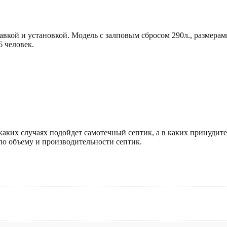
авкой и установкой. Модель с залповым сбросом 290л., размера
6 человек.
 каких случаях подойдет самотечный септик, а в каких принудит
о объему и производительности септик.