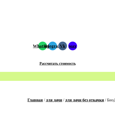
Whatsapp
Telegram
Vk
мах
Рассчитать стоимость
Главная
/
для дачи
/
для дачи без откачки
/ Био