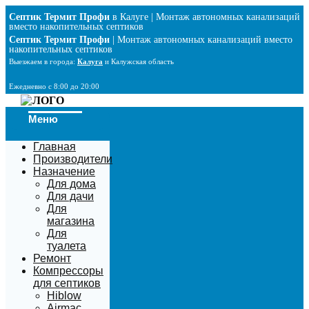
Перейти
Септик Термит Профи
в Калуге | Монтаж автономных канализаций
к
вместо накопительных септиков
содержимому
Септик Термит Профи
| Монтаж автономных канализаций вместо
накопительных септиков
Выезжаем в города:
Калуга
и Калужская область
Ежедневно с 8:00 до 20:00
Меню
Главная
Производители
Назначение
Для дома
Для дачи
Для
магазина
Для
туалета
Ремонт
Компрессоры
для септиков
Hiblow
Airmac