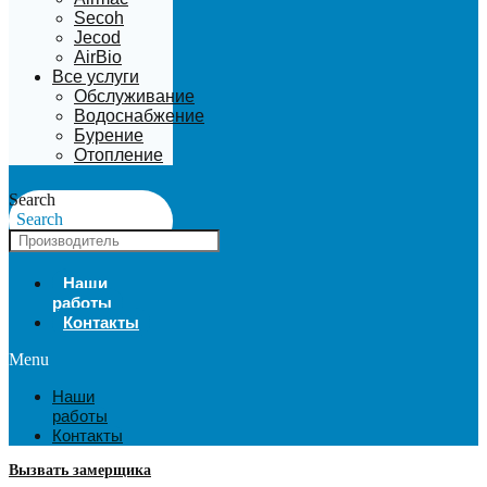
Secoh
Jecod
AirBio
Все услуги
Обслуживание
Водоснабжение
Бурение
Отопление
Search
Search
Наши
работы
Контакты
Menu
Наши
работы
Контакты
Вызвать замерщика