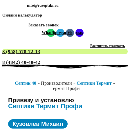
info@ruseptiki.ru
Онлайн калькулятор
Заказать звонок
Whatsapp
Telegram
Vk
мах
Рассчитать стоимость
8 (958) 578-72-13
8 (4842) 40-48-42
Септик 40
»
Производители
»
Септики Термит
»
Термит Профи
Привезу и установлю
Септики Термит Профи
Кузовлев Михаил